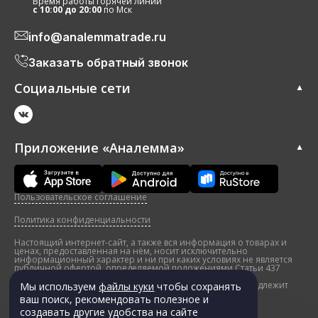
Время работы горячей линии
c 10:00 до 20:00
по Мск
info@analemmatrade.ru
Заказать обратный звонок
Социальные сети
Приложение «Аналемма»
Пользовательское соглашение
Политика конфиденциальности
Настоящий интернет-сайт, а также вся информация о товарах и
ценах, предоставленная на нём, носит исключительно
информационный характер и ни при каких условиях не является
публичной офертой, определяемой положениями Статьи 437
Гражданского кодекса Российской Федерации. Оценка,
произведенная на сайте является предварительной и подлежит
Мы используем
файлы куки
чтобы сохранять
уточнению перед заключением договора.
ваш поиск, рекомендовать полезное и
© 2010-2026 год. Все права защищены ООО “Аналемма”
создавать другие удобства на сайте