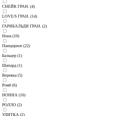
СНЕЙК ГРАН. (
4
)
LOVE/S ГРАН. (
14
)
ГАРИБАЛЬДИ ГРАН. (
2
)
Нона (
10
)
Панцирное (
22
)
Бальцер (
1
)
Шапард (
1
)
Веревка (
5
)
Ромб (
6
)
НОННА (
10
)
РОЛЛО (
2
)
УЛИТКА (
2
)