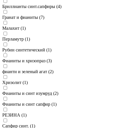
Бриллианты синт.сапфиры (
4
)
Гранат и фианиты (
7
)
Малахит (
1
)
Перламутр (
1
)
Рубин синтетический (
1
)
Фианиты и хризопраз (
3
)
фианти и зеленый агат (
2
)
Хризолит (
1
)
Фианиты и синт изумруд (
2
)
Фианиты и синт сапфир (
1
)
РЕЗИНА (
1
)
Сапфир синт. (
1
)