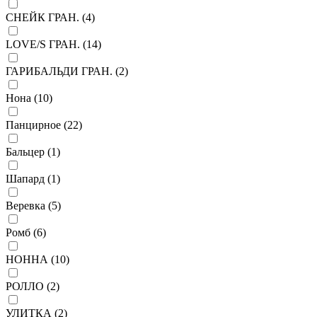
СНЕЙК ГРАН. (
4
)
LOVE/S ГРАН. (
14
)
ГАРИБАЛЬДИ ГРАН. (
2
)
Нона (
10
)
Панцирное (
22
)
Бальцер (
1
)
Шапард (
1
)
Веревка (
5
)
Ромб (
6
)
НОННА (
10
)
РОЛЛО (
2
)
УЛИТКА (
2
)