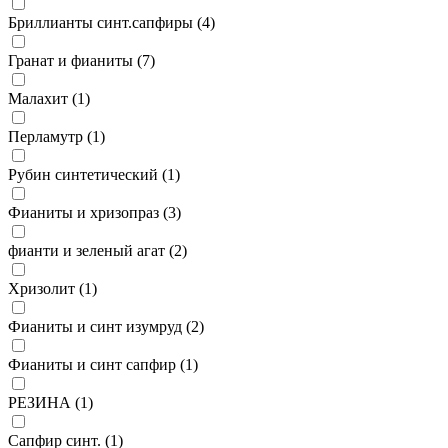
Бриллианты синт.сапфиры (
4
)
Гранат и фианиты (
7
)
Малахит (
1
)
Перламутр (
1
)
Рубин синтетический (
1
)
Фианиты и хризопраз (
3
)
фианти и зеленый агат (
2
)
Хризолит (
1
)
Фианиты и синт изумруд (
2
)
Фианиты и синт сапфир (
1
)
РЕЗИНА (
1
)
Сапфир синт. (
1
)