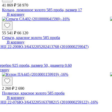
41 869 ₽
58 970
Кольца, лимонное золото 585 проба, размер 17
В корзину
-16%
55 541 ₽
66 120
Серьги, красное золото 585 проба
В корзину
еребро 925 проба, размер 50, диаметр 0.60
рзину
-16%
2 260 ₽
2 690
Подвески, красное золото 585 проба
В корзину
-16%