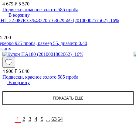
4 679 ₽
5 570
Подвески, красное золото 585 проба
В корзину
-16%
5 700
еребро 925 проба, размер 55, диаметр 0.40
рзину
-16%
4 906 ₽
5 840
Подвески, красное золото 585 проба
В корзину
ПОКАЗАТЬ ЕЩЁ
1
2
3
4
5
...
63
64