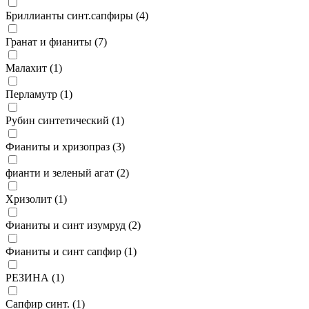
Бриллианты синт.сапфиры (
4
)
Гранат и фианиты (
7
)
Малахит (
1
)
Перламутр (
1
)
Рубин синтетический (
1
)
Фианиты и хризопраз (
3
)
фианти и зеленый агат (
2
)
Хризолит (
1
)
Фианиты и синт изумруд (
2
)
Фианиты и синт сапфир (
1
)
РЕЗИНА (
1
)
Сапфир синт. (
1
)