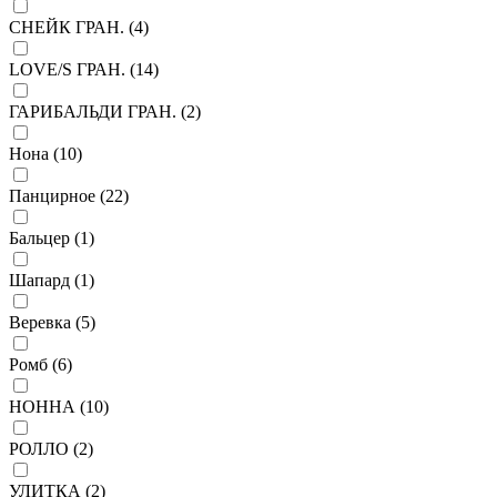
СНЕЙК ГРАН. (
4
)
LOVE/S ГРАН. (
14
)
ГАРИБАЛЬДИ ГРАН. (
2
)
Нона (
10
)
Панцирное (
22
)
Бальцер (
1
)
Шапард (
1
)
Веревка (
5
)
Ромб (
6
)
НОННА (
10
)
РОЛЛО (
2
)
УЛИТКА (
2
)