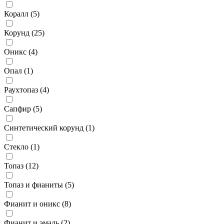
Коралл (
5
)
Корунд (
25
)
Оникс (
4
)
Опал (
1
)
Раухтопаз (
4
)
Сапфир (
5
)
Синтетический корунд (
1
)
Стекло (
1
)
Топаз (
12
)
Топаз и фианиты (
5
)
Фианит и оникс (
8
)
Фианит и эмаль (
2
)