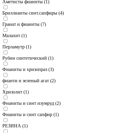
Аметисты фианиты (
1
)
Бриллианты синт.сапфиры (
4
)
Гранат и фианиты (
7
)
Малахит (
1
)
Перламутр (
1
)
Рубин синтетический (
1
)
Фианиты и хризопраз (
3
)
фианти и зеленый агат (
2
)
Хризолит (
1
)
Фианиты и синт изумруд (
2
)
Фианиты и синт сапфир (
1
)
РЕЗИНА (
1
)