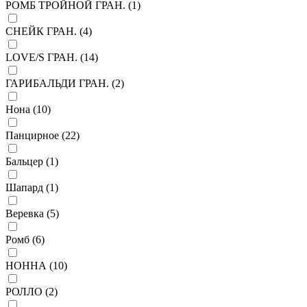
РОМБ ТРОЙНОЙ ГРАН. (
1
)
СНЕЙК ГРАН. (
4
)
LOVE/S ГРАН. (
14
)
ГАРИБАЛЬДИ ГРАН. (
2
)
Нона (
10
)
Панцирное (
22
)
Бальцер (
1
)
Шапард (
1
)
Веревка (
5
)
Ромб (
6
)
НОННА (
10
)
РОЛЛО (
2
)