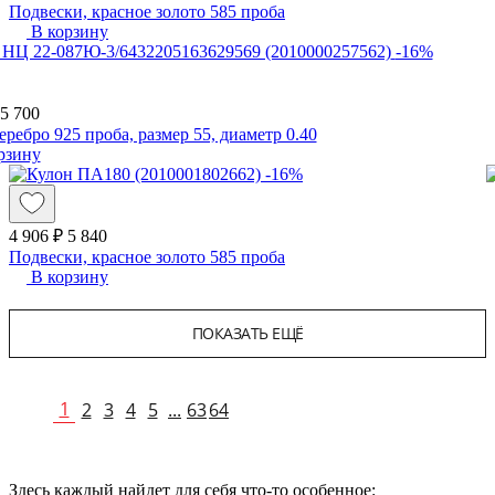
Подвески, красное золото 585 проба
В корзину
-16%
5 700
еребро 925 проба, размер 55, диаметр 0.40
рзину
-16%
4 906 ₽
5 840
Подвески, красное золото 585 проба
В корзину
ПОКАЗАТЬ ЕЩЁ
1
2
3
4
5
...
63
64
Здесь каждый найдет для себя что-то особенное: