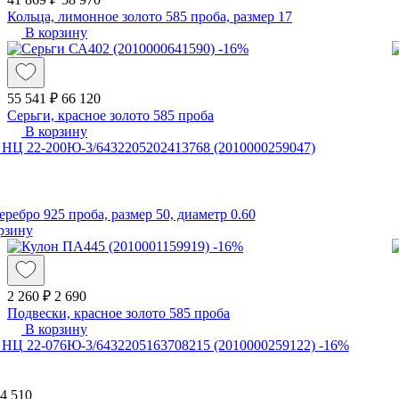
Кольца, лимонное золото 585 проба, размер 17
В корзину
-16%
55 541 ₽
66 120
Серьги, красное золото 585 проба
В корзину
еребро 925 проба, размер 50, диаметр 0.60
рзину
-16%
2 260 ₽
2 690
Подвески, красное золото 585 проба
В корзину
-16%
4 510