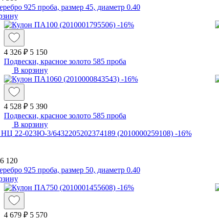
еребро 925 проба, размер 45, диаметр 0.40
рзину
-16%
4 326 ₽
5 150
Подвески, красное золото 585 проба
В корзину
-16%
4 528 ₽
5 390
Подвески, красное золото 585 проба
В корзину
-16%
6 120
еребро 925 проба, размер 50, диаметр 0.40
рзину
-16%
4 679 ₽
5 570