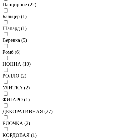
Панцирное (
22
)
Бальцер (
1
)
Шапард (
1
)
Веревка (
5
)
Ромб (
6
)
НОННА (
10
)
РОЛЛО (
2
)
УЛИТКА (
2
)
ФИГАРО (
1
)
ДЕКОРАТИВНАЯ (
27
)
ЕЛОЧКА (
2
)
КОРДОВАЯ (
1
)