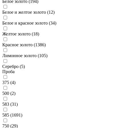
Белое золото (
194
)
Белое и желтое золото (
12
)
Белое и красное золото (
34
)
Желтое золото (
18
)
Красное золото (
1386
)
Лимонное золото (
105
)
Серебро (
5
)
Проба
375 (
4
)
500 (
2
)
583 (
31
)
585 (
1691
)
750 (
29
)