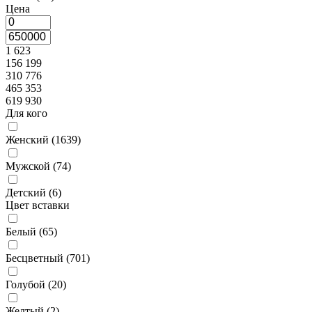
Цена
1 623
156 199
310 776
465 353
619 930
Для кого
Женский (
1639
)
Мужской (
74
)
Детский (
6
)
Цвет вставки
Белый (
65
)
Бесцветный (
701
)
Голубой (
20
)
Желтый (
2
)