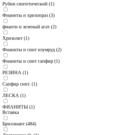
Рубин синтетический (
1
)
Фианиты и хризопраз (
3
)
фианти и зеленый агат (
2
)
Хризолит (
1
)
Фианиты и синт изумруд (
2
)
Фианиты и синт сапфир (
1
)
РЕЗИНА (
1
)
Сапфир синт. (
1
)
ЛЕСКА (
1
)
ФИАНИТЫ (
1
)
Вставка
Бриллиант (
484
)