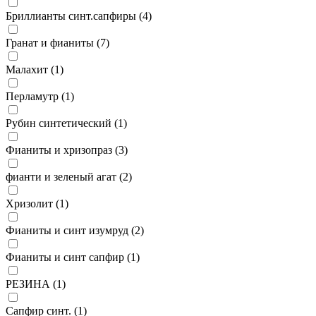
Бриллианты синт.сапфиры (
4
)
Гранат и фианиты (
7
)
Малахит (
1
)
Перламутр (
1
)
Рубин синтетический (
1
)
Фианиты и хризопраз (
3
)
фианти и зеленый агат (
2
)
Хризолит (
1
)
Фианиты и синт изумруд (
2
)
Фианиты и синт сапфир (
1
)
РЕЗИНА (
1
)
Сапфир синт. (
1
)