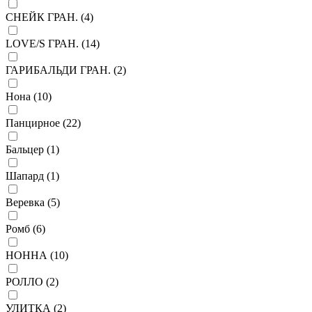
СНЕЙК ГРАН. (
4
)
LOVE/S ГРАН. (
14
)
ГАРИБАЛЬДИ ГРАН. (
2
)
Нона (
10
)
Панцирное (
22
)
Бальцер (
1
)
Шапард (
1
)
Веревка (
5
)
Ромб (
6
)
НОННА (
10
)
РОЛЛО (
2
)
УЛИТКА (
2
)