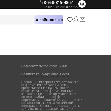
8-958-815-48-51
с 10:00 до 20:00 по Мск
Онлайн-оценка
Пользовательское соглашение
Политика конфиденциальности
Настоящий интернет-сайт, а также вся
информация о товарах и ценах,
предоставленная на нём, носит
исключительно информационный
характер и ни при каких условиях не
является публичной офертой,
определяемой положениями Статьи 437
Гражданского кодекса Российской
Федерации. Оценка, произведенная на
сайте является предварительной и