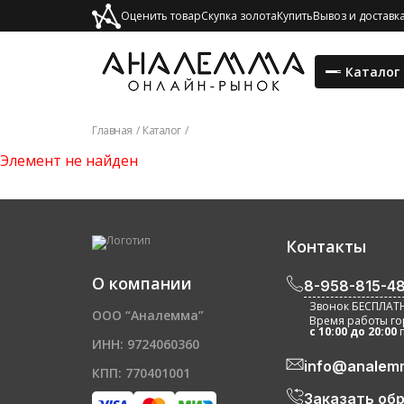
Оценить товар
Скупка золота
Купить
Вывоз и доставк
Каталог
Главная
/
Каталог
/
Элемент не найден
Контакты
О компании
8-958-815-48
Звонок БЕСПЛА
ООО “Аналемма”
Время работы г
c 10:00 до 20:00
ИНН: 9724060360
info@analemm
КПП: 770401001
Заказать об