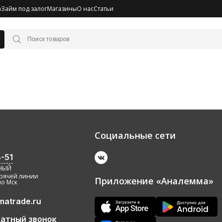
а
Займ под залог
Магазины
О нас
Статьи
Социальные сети
-51
ТНЫЙ
орячей линии
Приложение «Аналемма»
по Мск
atrade.ru
ратный звонок