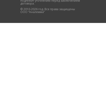
подлежит уточнению перед заключением
договора.
© 2010-2026 год. Все права защищены
ООО “Аналемма”