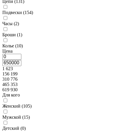
Цепи (
131
)
Подвески (
154
)
Часы (
2
)
Броши (
1
)
Колье (
10
)
Цена
1 623
156 199
310 776
465 353
619 930
Для кого
Женский (
105
)
Мужской (
15
)
Детский (
0
)