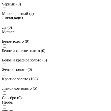
Черный (
0
)
Многоцветный (
2
)
Ликвидация
Да (
0
)
Металл
Белое золото (
9
)
Белое и желтое золото (
0
)
Белое и красное золото (
3
)
Желтое золото (
0
)
Красное золото (
108
)
Лимонное золото (
5
)
Серебро (
0
)
Проба