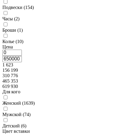
Подвески (
154
)
Часы (
2
)
Броши (
1
)
Колье (
10
)
Цена
1 623
156 199
310 776
465 353
619 930
Для кого
Женский (
1639
)
Мужской (
74
)
Детский (
6
)
Цвет вставки