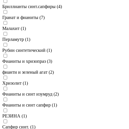
Бриллианты синт.сапфиры (
4
)
Гранат и фианиты (
7
)
Малахит (
1
)
Перламутр (
1
)
Рубин синтетический (
1
)
Фианиты и хризопраз (
3
)
фианти и зеленый агат (
2
)
Хризолит (
1
)
Фианиты и синт изумруд (
2
)
Фианиты и синт сапфир (
1
)
РЕЗИНА (
1
)
Сапфир синт. (
1
)