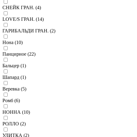
СНЕЙК ГРАН. (
4
)
LOVE/S ГРАН. (
14
)
ГАРИБАЛЬДИ ГРАН. (
2
)
Нона (
10
)
Панцирное (
22
)
Бальцер (
1
)
Шапард (
1
)
Веревка (
5
)
Ромб (
6
)
НОННА (
10
)
РОЛЛО (
2
)
УЛИТКА (
2
)