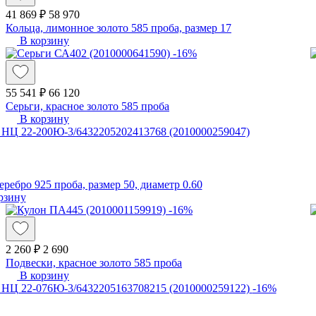
41 869 ₽
58 970
Кольца, лимонное золото 585 проба, размер 17
В корзину
-16%
55 541 ₽
66 120
Серьги, красное золото 585 проба
В корзину
еребро 925 проба, размер 50, диаметр 0.60
рзину
-16%
2 260 ₽
2 690
Подвески, красное золото 585 проба
В корзину
-16%