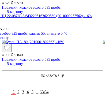
4 679 ₽
5 570
Подвески, красное золото 585 проба
В корзину
-16%
5 700
еребро 925 проба, размер 55, диаметр 0.40
рзину
-16%
4 906 ₽
5 840
Подвески, красное золото 585 проба
В корзину
ПОКАЗАТЬ ЕЩЁ
1
2
3
4
5
...
63
64