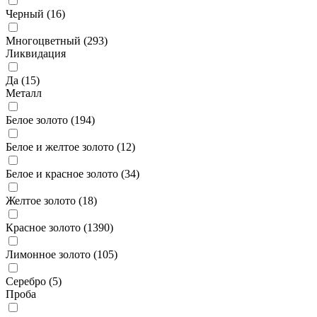
Черный (
16
)
Многоцветный (
293
)
Ликвидация
Да (
15
)
Металл
Белое золото (
194
)
Белое и желтое золото (
12
)
Белое и красное золото (
34
)
Желтое золото (
18
)
Красное золото (
1390
)
Лимонное золото (
105
)
Серебро (
5
)
Проба