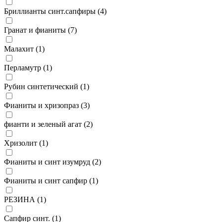
Бриллианты синт.сапфиры (
4
)
Гранат и фианиты (
7
)
Малахит (
1
)
Перламутр (
1
)
Рубин синтетический (
1
)
Фианиты и хризопраз (
3
)
фианти и зеленый агат (
2
)
Хризолит (
1
)
Фианиты и синт изумруд (
2
)
Фианиты и синт сапфир (
1
)
РЕЗИНА (
1
)
Сапфир синт. (
1
)