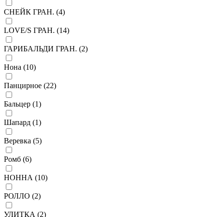
СНЕЙК ГРАН. (
4
)
LOVE/S ГРАН. (
14
)
ГАРИБАЛЬДИ ГРАН. (
2
)
Нона (
10
)
Панцирное (
22
)
Бальцер (
1
)
Шапард (
1
)
Веревка (
5
)
Ромб (
6
)
НОННА (
10
)
РОЛЛО (
2
)
УЛИТКА (
2
)