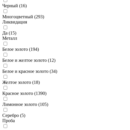
Черный (
16
)
Многоцветный (
293
)
Ликвидация
Да (
15
)
Металл
Белое золото (
194
)
Белое и желтое золото (
12
)
Белое и красное золото (
34
)
Желтое золото (
18
)
Красное золото (
1390
)
Лимонное золото (
105
)
Серебро (
5
)
Проба