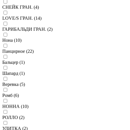
СНЕЙК ГРАН. (
4
)
LOVE/S ГРАН. (
14
)
ГАРИБАЛЬДИ ГРАН. (
2
)
Нона (
10
)
Панцирное (
22
)
Бальцер (
1
)
Шапард (
1
)
Веревка (
5
)
Ромб (
6
)
НОННА (
10
)
РОЛЛО (
2
)
УЛИТКА (
2
)