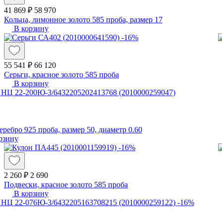
41 869 ₽
58 970
Кольца, лимонное золото 585 проба, размер 17
В корзину
-16%
55 541 ₽
66 120
Серьги, красное золото 585 проба
В корзину
еребро 925 проба, размер 50, диаметр 0.60
рзину
-16%
2 260 ₽
2 690
Подвески, красное золото 585 проба
В корзину
-16%