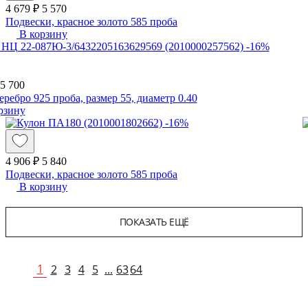
4 679 ₽
5 570
Подвески, красное золото 585 проба
В корзину
-16%
5 700
еребро 925 проба, размер 55, диаметр 0.40
рзину
-16%
4 906 ₽
5 840
Подвески, красное золото 585 проба
В корзину
ПОКАЗАТЬ ЕЩЁ
1
2
3
4
5
...
63
64