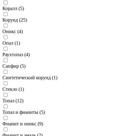
Коралл (
5
)
Корунд (
25
)
Оникс (
4
)
Опал (
1
)
Раухтопаз (
4
)
Сапфир (
5
)
Синтетический корунд (
1
)
Стекло (
1
)
Топаз (
12
)
Топаз и фианиты (
5
)
Фианит и оникс (
9
)
Фианит и эмаль (
2
)