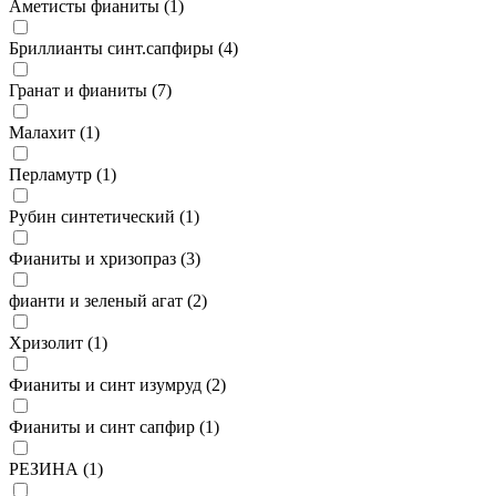
Аметисты фианиты (
1
)
Бриллианты синт.сапфиры (
4
)
Гранат и фианиты (
7
)
Малахит (
1
)
Перламутр (
1
)
Рубин синтетический (
1
)
Фианиты и хризопраз (
3
)
фианти и зеленый агат (
2
)
Хризолит (
1
)
Фианиты и синт изумруд (
2
)
Фианиты и синт сапфир (
1
)
РЕЗИНА (
1
)