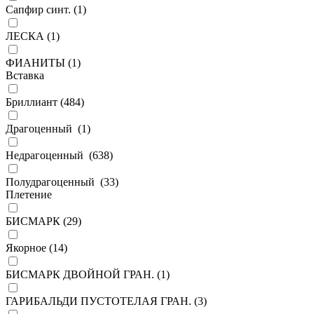
Сапфир синт. (
1
)
ЛЕСКА (
1
)
ФИАНИТЫ (
1
)
Вставка
Бриллиант (
484
)
Драгоценный (
1
)
Недрагоценный (
638
)
Полудрагоценный (
33
)
Плетение
БИСМАРК (
29
)
Якорное (
14
)
БИСМАРК ДВОЙНОЙ ГРАН. (
1
)
ГАРИБАЛЬДИ ПУСТОТЕЛАЯ ГРАН. (
3
)