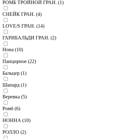
РОМБ ТРОЙНОЙ ГРАН. (
1
)
СНЕЙК ГРАН. (
4
)
LOVE/S ГРАН. (
14
)
ГАРИБАЛЬДИ ГРАН. (
2
)
Нона (
10
)
Панцирное (
22
)
Бальцер (
1
)
Шапард (
1
)
Веревка (
5
)
Ромб (
6
)
НОННА (
10
)
РОЛЛО (
2
)