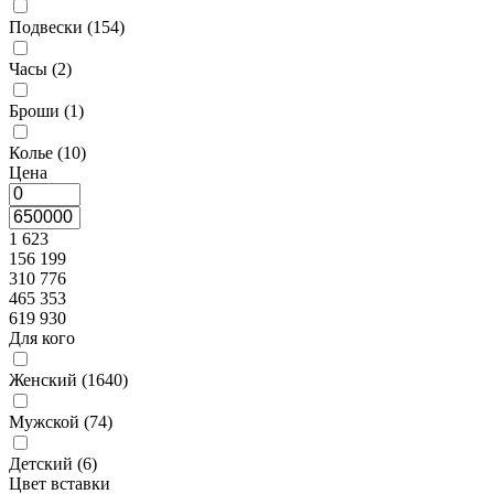
Подвески (
154
)
Часы (
2
)
Броши (
1
)
Колье (
10
)
Цена
1 623
156 199
310 776
465 353
619 930
Для кого
Женский (
1640
)
Мужской (
74
)
Детский (
6
)
Цвет вставки