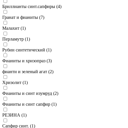
Бриллианты синт.сапфиры (
4
)
Гранат и фианиты (
7
)
Малахит (
1
)
Перламутр (
1
)
Рубин синтетический (
1
)
Фианиты и хризопраз (
3
)
фианти и зеленый агат (
2
)
Хризолит (
1
)
Фианиты и синт изумруд (
2
)
Фианиты и синт сапфир (
1
)
РЕЗИНА (
1
)
Сапфир синт. (
1
)