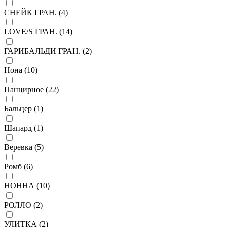
СНЕЙК ГРАН. (
4
)
LOVE/S ГРАН. (
14
)
ГАРИБАЛЬДИ ГРАН. (
2
)
Нона (
10
)
Панцирное (
22
)
Бальцер (
1
)
Шапард (
1
)
Веревка (
5
)
Ромб (
6
)
НОННА (
10
)
РОЛЛО (
2
)
УЛИТКА (
2
)