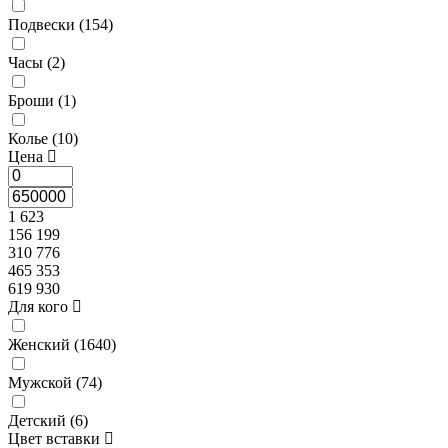
Подвески (
154
)
Часы (
2
)
Броши (
1
)
Колье (
10
)
Цена
1 623
156 199
310 776
465 353
619 930
Для кого
Женский (
1640
)
Мужской (
74
)
Детский (
6
)
Цвет вставки