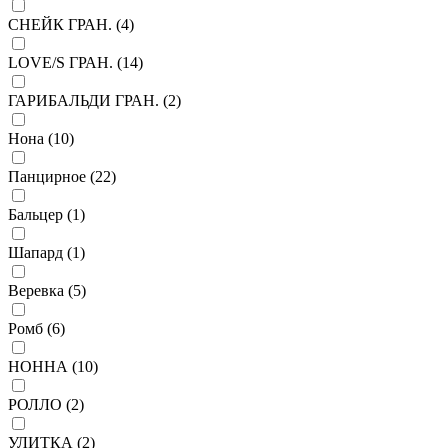
СНЕЙК ГРАН. (
4
)
LOVE/S ГРАН. (
14
)
ГАРИБАЛЬДИ ГРАН. (
2
)
Нона (
10
)
Панцирное (
22
)
Бальцер (
1
)
Шапард (
1
)
Веревка (
5
)
Ромб (
6
)
НОННА (
10
)
РОЛЛО (
2
)
УЛИТКА (
2
)