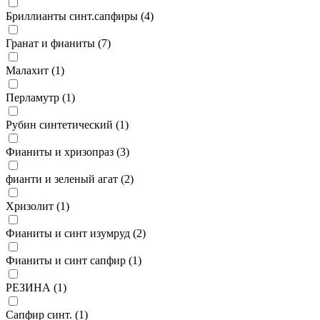
Бриллианты синт.сапфиры (
4
)
Гранат и фианиты (
7
)
Малахит (
1
)
Перламутр (
1
)
Рубин синтетический (
1
)
Фианиты и хризопраз (
3
)
фианти и зеленый агат (
2
)
Хризолит (
1
)
Фианиты и синт изумруд (
2
)
Фианиты и синт сапфир (
1
)
РЕЗИНА (
1
)
Сапфир синт. (
1
)