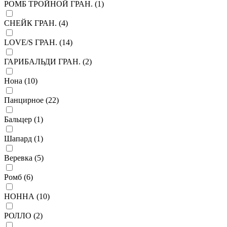
РОМБ ТРОЙНОЙ ГРАН. (
1
)
СНЕЙК ГРАН. (
4
)
LOVE/S ГРАН. (
14
)
ГАРИБАЛЬДИ ГРАН. (
2
)
Нона (
10
)
Панцирное (
22
)
Бальцер (
1
)
Шапард (
1
)
Веревка (
5
)
Ромб (
6
)
НОННА (
10
)
РОЛЛО (
2
)