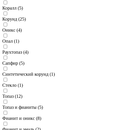
Коралл (
5
)
Корунд (
25
)
Оникс (
4
)
Опал (
1
)
Раухтопаз (
4
)
Сапфир (
5
)
Синтетический корунд (
1
)
Стекло (
1
)
Топаз (
12
)
Топаз и фианиты (
5
)
Фианит и оникс (
8
)
Фианит и эмаль (
2
)