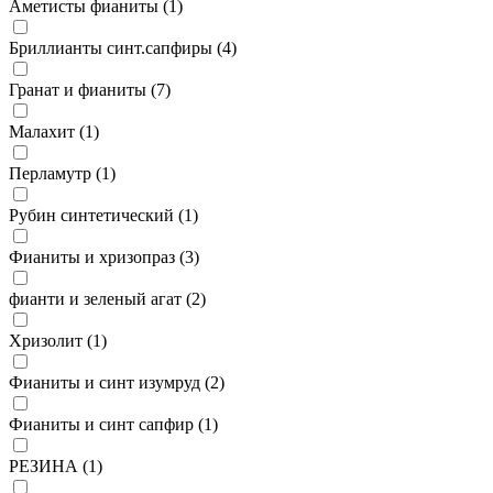
Аметисты фианиты (
1
)
Бриллианты синт.сапфиры (
4
)
Гранат и фианиты (
7
)
Малахит (
1
)
Перламутр (
1
)
Рубин синтетический (
1
)
Фианиты и хризопраз (
3
)
фианти и зеленый агат (
2
)
Хризолит (
1
)
Фианиты и синт изумруд (
2
)
Фианиты и синт сапфир (
1
)
РЕЗИНА (
1
)