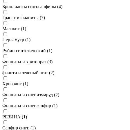
Бриллианты синт.сапфиры (
4
)
Гранат и фианиты (
7
)
Малахит (
1
)
Перламутр (
1
)
Рубин синтетический (
1
)
Фианиты и хризопраз (
3
)
фианти и зеленый агат (
2
)
Хризолит (
1
)
Фианиты и синт изумруд (
2
)
Фианиты и синт сапфир (
1
)
РЕЗИНА (
1
)
Сапфир синт. (
1
)