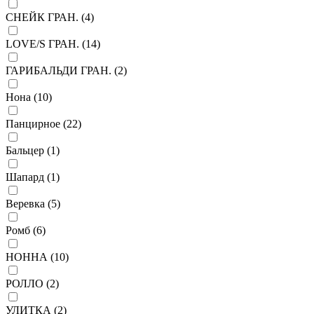
СНЕЙК ГРАН. (
4
)
LOVE/S ГРАН. (
14
)
ГАРИБАЛЬДИ ГРАН. (
2
)
Нона (
10
)
Панцирное (
22
)
Бальцер (
1
)
Шапард (
1
)
Веревка (
5
)
Ромб (
6
)
НОННА (
10
)
РОЛЛО (
2
)
УЛИТКА (
2
)