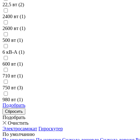
22,5 вт (
2
)
2400 вт (
1
)
2600 вт (
1
)
500 вт (
1
)
6 кВ-А (
1
)
600 вт (
1
)
710 вт (
1
)
750 вт (
3
)
980 вт (
1
)
Подобрать
Подобрать
Очистить
Электросамокат
Гироскутер
По умолчанию
По умолчанию
По новизне
Сначала дешевле
Сначала дороже
Р