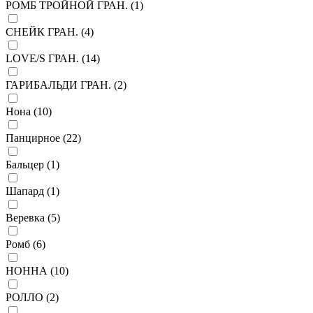
РОМБ ТРОЙНОЙ ГРАН. (
1
)
СНЕЙК ГРАН. (
4
)
LOVE/S ГРАН. (
14
)
ГАРИБАЛЬДИ ГРАН. (
2
)
Нона (
10
)
Панцирное (
22
)
Бальцер (
1
)
Шапард (
1
)
Веревка (
5
)
Ромб (
6
)
НОННА (
10
)
РОЛЛО (
2
)