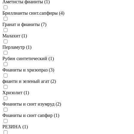
Аметисты фианиты (
1
)
Бриллианты синт.сапфиры (
4
)
Гранат и фианиты (
7
)
Малахит (
1
)
Перламутр (
1
)
Рубин синтетический (
1
)
Фианиты и хризопраз (
3
)
фианти и зеленый агат (
2
)
Хризолит (
1
)
Фианиты и синт изумруд (
2
)
Фианиты и синт сапфир (
1
)
РЕЗИНА (
1
)