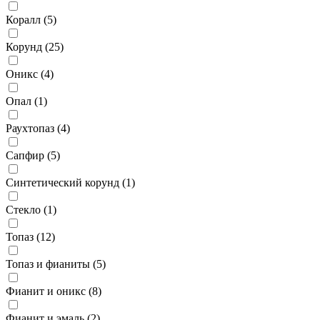
Коралл (
5
)
Корунд (
25
)
Оникс (
4
)
Опал (
1
)
Раухтопаз (
4
)
Сапфир (
5
)
Синтетический корунд (
1
)
Стекло (
1
)
Топаз (
12
)
Топаз и фианиты (
5
)
Фианит и оникс (
8
)
Фианит и эмаль (
2
)