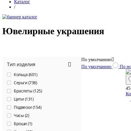
Каталог
/
Ювелирные украшения
По умолчанию
Тип изделия
По умолчанию
По н
Кольца (
601
)
Серьги (
738
)
45
Браслеты (
125
)
Ко
Цепи (
131
)
Подвески (
154
)
Часы (
2
)
Броши (
1
)