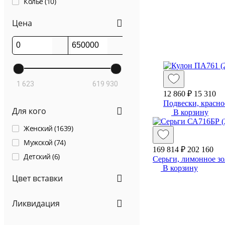
Колье (
10
)
Цена
1 623
619 930
12 860 ₽
15 310
Подвески, красно
Для кого
В корзину
Женский (
1639
)
Мужской (
74
)
169 814 ₽
202 160
Детский (
6
)
Серьги, лимонное зо
В корзину
Цвет вставки
Ликвидация