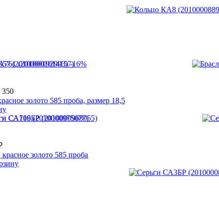
-16%
 350
красное золото 585 проба, размер 18,5
ну
₽
 красное золото 585 проба
рзину