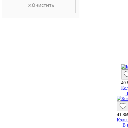
Очистить
40 
Кол
41 86
Кольц
В 