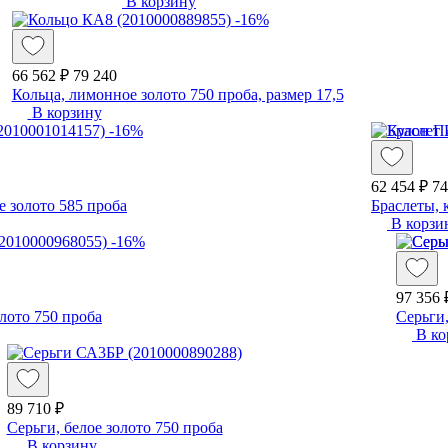
В корзину
-16%
66 562 ₽
79 240
Кольца, лимонное золото 750 проба, размер 17,5
В корзину
-16%
62 454 ₽
74
е золото 585 проба
Браслеты, 
В корзи
-16%
97 356 
лото 750 проба
Серьги,
В ко
89 710 ₽
Серьги, белое золото 750 проба
В корзину