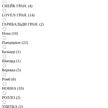
СНЕЙК ГРАН. (
4
)
LOVE/S ГРАН. (
14
)
ГАРИБАЛЬДИ ГРАН. (
2
)
Нона (
10
)
Панцирное (
22
)
Бальцер (
1
)
Шапард (
1
)
Веревка (
5
)
Ромб (
6
)
НОННА (
10
)
РОЛЛО (
2
)
УЛИТКА (
2
)