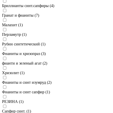
Бриллианты синт.сапфиры (
4
)
Гранат и фианиты (
7
)
Малахит (
1
)
Перламутр (
1
)
Рубин синтетический (
1
)
Фианиты и хризопраз (
3
)
фианти и зеленый агат (
2
)
Хризолит (
1
)
Фианиты и синт изумруд (
2
)
Фианиты и синт сапфир (
1
)
РЕЗИНА (
1
)
Сапфир синт. (
1
)