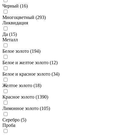
Черный (
16
)
Многоцветный (
293
)
Ликвидация
Да (
15
)
Металл
Белое золото (
194
)
Белое и желтое золото (
12
)
Белое и красное золото (
34
)
Желтое золото (
18
)
Красное золото (
1390
)
Лимонное золото (
105
)
Серебро (
5
)
Проба