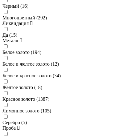
Черный (
16
)
Многоцветный (
292
)
Ликвидация
Да (
15
)
Металл
Белое золото (
194
)
Белое и желтое золото (
12
)
Белое и красное золото (
34
)
Желтое золото (
18
)
Красное золото (
1387
)
Лимонное золото (
105
)
Серебро (
5
)
Проба