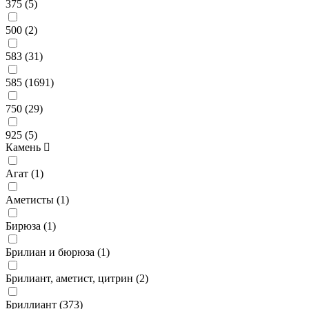
375 (
5
)
500 (
2
)
583 (
31
)
585 (
1691
)
750 (
29
)
925 (
5
)
Камень
Агат (
1
)
Аметисты (
1
)
Бирюза (
1
)
Брилиан и бюрюза (
1
)
Брилиант, аметист, цитрин (
2
)
Бриллиант (
373
)