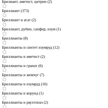
Брилиант, аметист, цитрин (
2
)
Бриллиант (
373
)
Бриллиант и агат (
2
)
Бриллиант, рубин, сапфир, изум (
1
)
Бриллианты (
8
)
Бриллианты и синтет изумруд (
12
)
Бриллианты и аметист (
2
)
Бриллианты и гранат (
6
)
Бриллианты и жемчуг (
7
)
Бриллианты и изумруд (
16
)
Бриллианты и корунд (
1
)
Бриллианты и раухтопаз (
2
)