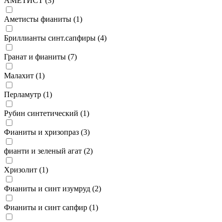
АМЕТИСТ (
3
)
Аметисты фианиты (
1
)
Бриллианты синт.сапфиры (
4
)
Гранат и фианиты (
7
)
Малахит (
1
)
Перламутр (
1
)
Рубин синтетический (
1
)
Фианиты и хризопраз (
3
)
фианти и зеленый агат (
2
)
Хризолит (
1
)
Фианиты и синт изумруд (
2
)
Фианиты и синт сапфир (
1
)