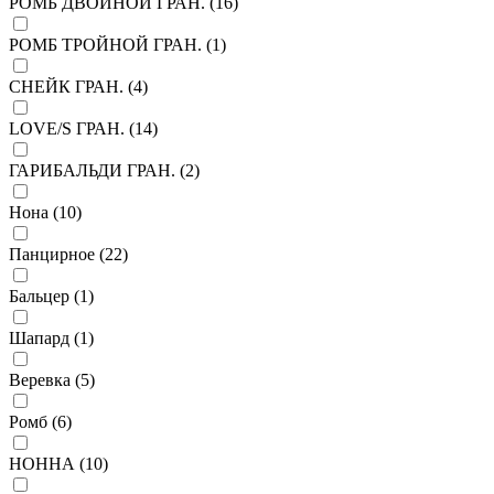
РОМБ ДВОЙНОЙ ГРАН. (
16
)
РОМБ ТРОЙНОЙ ГРАН. (
1
)
СНЕЙК ГРАН. (
4
)
LOVE/S ГРАН. (
14
)
ГАРИБАЛЬДИ ГРАН. (
2
)
Нона (
10
)
Панцирное (
22
)
Бальцер (
1
)
Шапард (
1
)
Веревка (
5
)
Ромб (
6
)
НОННА (
10
)