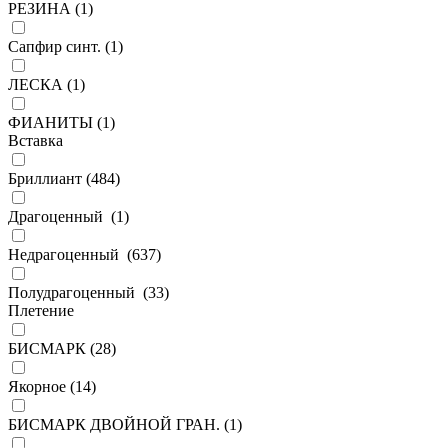
РЕЗИНА (
1
)
Сапфир синт. (
1
)
ЛЕСКА (
1
)
ФИАНИТЫ (
1
)
Вставка
Бриллиант (
484
)
Драгоценный (
1
)
Недрагоценный (
637
)
Полудрагоценный (
33
)
Плетение
БИСМАРК (
28
)
Якорное (
14
)
БИСМАРК ДВОЙНОЙ ГРАН. (
1
)