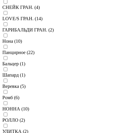
СНЕЙК ГРАН. (
4
)
LOVE/S ГРАН. (
14
)
ГАРИБАЛЬДИ ГРАН. (
2
)
Нона (
10
)
Панцирное (
22
)
Бальцер (
1
)
Шапард (
1
)
Веревка (
5
)
Ромб (
6
)
НОННА (
10
)
РОЛЛО (
2
)
УЛИТКА (
2
)