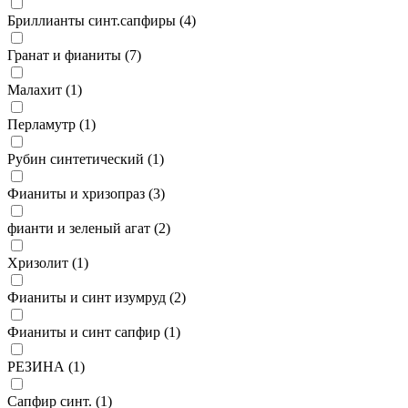
Бриллианты синт.сапфиры (
4
)
Гранат и фианиты (
7
)
Малахит (
1
)
Перламутр (
1
)
Рубин синтетический (
1
)
Фианиты и хризопраз (
3
)
фианти и зеленый агат (
2
)
Хризолит (
1
)
Фианиты и синт изумруд (
2
)
Фианиты и синт сапфир (
1
)
РЕЗИНА (
1
)
Сапфир синт. (
1
)