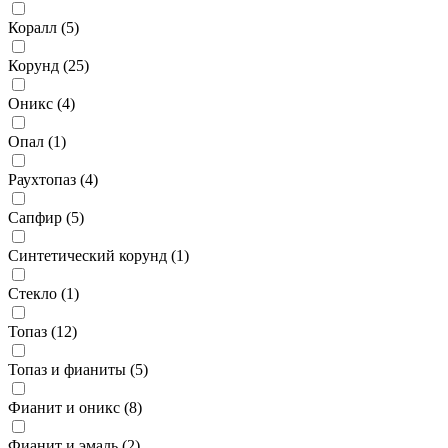
Коралл (
5
)
Корунд (
25
)
Оникс (
4
)
Опал (
1
)
Раухтопаз (
4
)
Сапфир (
5
)
Синтетический корунд (
1
)
Стекло (
1
)
Топаз (
12
)
Топаз и фианиты (
5
)
Фианит и оникс (
8
)
Фианит и эмаль (
2
)