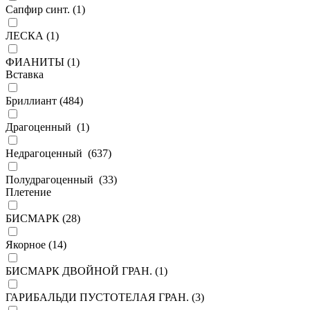
Сапфир синт. (
1
)
ЛЕСКА (
1
)
ФИАНИТЫ (
1
)
Вставка
Бриллиант (
484
)
Драгоценный (
1
)
Недрагоценный (
637
)
Полудрагоценный (
33
)
Плетение
БИСМАРК (
28
)
Якорное (
14
)
БИСМАРК ДВОЙНОЙ ГРАН. (
1
)
ГАРИБАЛЬДИ ПУСТОТЕЛАЯ ГРАН. (
3
)