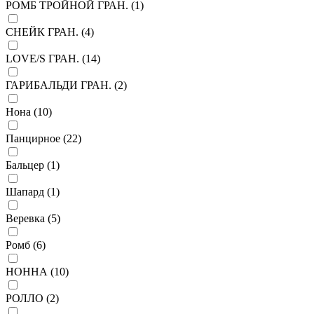
РОМБ ТРОЙНОЙ ГРАН. (
1
)
СНЕЙК ГРАН. (
4
)
LOVE/S ГРАН. (
14
)
ГАРИБАЛЬДИ ГРАН. (
2
)
Нона (
10
)
Панцирное (
22
)
Бальцер (
1
)
Шапард (
1
)
Веревка (
5
)
Ромб (
6
)
НОННА (
10
)
РОЛЛО (
2
)