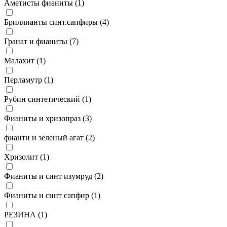
Аметисты фианиты (
1
)
Бриллианты синт.сапфиры (
4
)
Гранат и фианиты (
7
)
Малахит (
1
)
Перламутр (
1
)
Рубин синтетический (
1
)
Фианиты и хризопраз (
3
)
фианти и зеленый агат (
2
)
Хризолит (
1
)
Фианиты и синт изумруд (
2
)
Фианиты и синт сапфир (
1
)
РЕЗИНА (
1
)